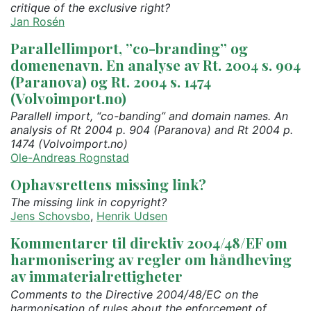
critique of the exclusive right?
Jan Rosén
Parallellimport, ”co-branding” og
domenenavn. En analyse av Rt. 2004 s. 904
(Paranova) og Rt. 2004 s. 1474
(Volvoimport.no)
Parallell import, “co-banding” and domain names. An
analysis of Rt 2004 p. 904 (Paranova) and Rt 2004 p.
1474 (Volvoimport.no)
Ole-Andreas Rognstad
Ophavsrettens missing link?
The missing link in copyright?
Jens Schovsbo
,
Henrik Udsen
Kommentarer til direktiv 2004/48/EF om
harmonisering av regler om håndheving
av immaterialrettigheter
Comments to the Directive 2004/48/EC on the
harmonisation of rules about the enforcement of