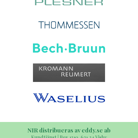
NIR distribueras av eddy.se ab
Kundtjänst | Box 1310, 621 24 Visby