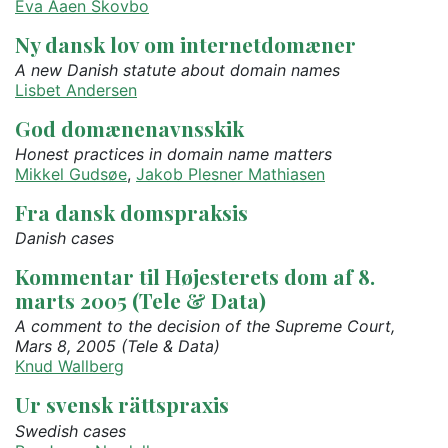
Eva Aaen Skovbo
Ny dansk lov om internetdomæner
A new Danish statute about domain names
Lisbet Andersen
God domænenavnsskik
Honest practices in domain name matters
Mikkel Gudsøe
,
Jakob Plesner Mathiasen
Fra dansk domspraksis
Danish cases
Kommentar til Højesterets dom af 8.
marts 2005 (Tele & Data)
A comment to the decision of the Supreme Court,
Mars 8, 2005 (Tele & Data)
Knud Wallberg
Ur svensk rättspraxis
Swedish cases