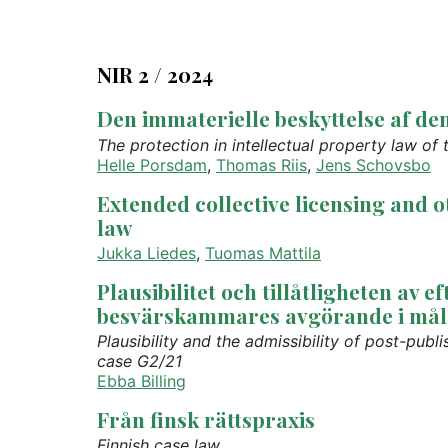
NIR 2 / 2024
Den immaterielle beskyttelse af de
The protection in intellectual property law of 
Helle Porsdam
,
Thomas Riis
,
Jens Schovsbo
Extended collective licensing and
law
Jukka Liedes
,
Tuomas Mattila
Plausibilitet och tillåtligheten av 
besvärskammares avgörande i mål
Plausibility and the admissibility of post-pub
case G2/21
Ebba Billing
Från finsk rättspraxis
Finnish case law