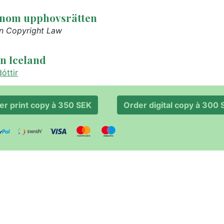
 inom upphovsrätten
in Copyright Law
n Iceland
óttir
er print copy à 350 SEK
Order digital copy 