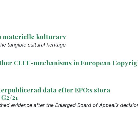
n materielle kulturarv
the tangible cultural heritage
 other CLEE-mechanisms in European Copyrig
efterpublicerad data efter EPO:s stora
 G2/21
lished evidence after the Enlarged Board of Appeal’s decisio