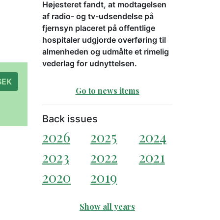
Højesteret fandt, at modtagelsen
af radio- og tv-udsendelse på
fjernsyn placeret på offentlige
hospitaler udgjorde overføring til
almenheden og udmålte et rimelig
vederlag for udnyttelsen.
à 300 SEK
Go to news items
Back issues
2026
2025
2024
2023
2022
2021
2020
2019
Show all years