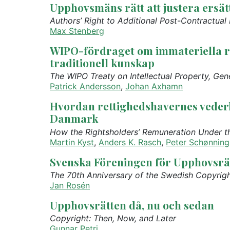
Upphovsmäns rätt att justera ersätt
Authors’ Right to Additional Post-Contractu
Max Stenberg
WIPO-fördraget om immateriella rä
traditionell kunskap
The WIPO Treaty on Intellectual Property, Ge
Patrick Andersson
,
Johan Axhamn
Hvordan rettighedshavernes vederla
Danmark
How the Rightsholders’ Remuneration Under t
Martin Kyst
,
Anders K. Rasch
,
Peter Schønning
Svenska Föreningen för Upphovsrät
The 70th Anniversary of the Swedish Copyrigh
Jan Rosén
Upphovsrätten då, nu och sedan
Copyright: Then, Now, and Later
Gunnar Petri