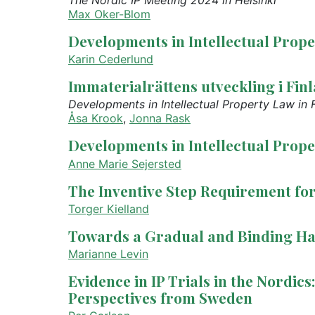
The Nordic IP Meeting 2024 in Helsinki
Max Oker-Blom
Developments in Intellectual Prop
Karin Cederlund
Immaterialrättens utveckling i Fin
Developments in Intellectual Property Law in
Åsa Krook
,
Jonna Rask
Developments in Intellectual Prope
Anne Marie Sejersted
The Inventive Step Requirement for
Torger Kielland
Towards a Gradual and Binding Ha
Marianne Levin
Evidence in IP Trials in the Nordic
Perspectives from Sweden