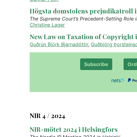
Högsta domstolens prejudikatroll
The Supreme Court’s Precedent-Setting Role 
Christine Lager
New Law on Taxation of Copyright i
Guðrún Björk Bjarnadóttir
,
Guðbjörg Þorsteinsd
Subscribe
Ord
NIR 4 / 2024
NIR-mötet 2024 i Helsingfors