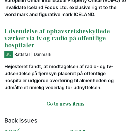
European Union Intellectual Property Office (EUIPO) to
invalidate Iceland Foods Ltd. exclusive right to the
word mark and figurative mark ICELAND.
Udsendelse af ophavsretsbeskyttede
værker via tv og radio på offentlige
hospitaler
Rättsfall
| Danmark
Højesteret fandt, at modtagelsen af radio- og tv-
udsendelse på fjernsyn placeret på offentlige
hospitaler udgjorde overføring til almenheden og
udmålte et rimelig vederlag for udnyttelsen.
Go to news items
Back issues