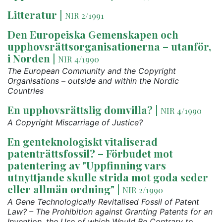
Litteratur
|
NIR 2/1991
Den Europeiska Gemenskapen och
upphovsrättsorganisationerna – utanför,
i Norden
|
NIR 4/1990
The European Community and the Copyright
Organisations – outside and within the Nordic
Countries
En upphovsrättslig domvilla?
|
NIR 4/1990
A Copyright Miscarriage of Justice?
En genteknologiskt vitaliserad
patenträttsfossil? – Förbudet mot
patentering av "Uppfinning vars
utnyttjande skulle strida mot goda seder
eller allmän ordning"
|
NIR 2/1990
A Gene Technologically Revitalised Fossil of Patent
Law? – The Prohibition against Granting Patents for an
Invention, the Use of which Would Be Contrary to