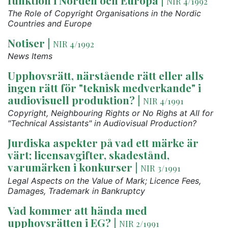
NIR 4/1992
The Role of Copyright Organisations in the Nordic
Countries and Europe
Notiser
|
NIR 4/1992
News Items
Upphovsrätt, närstående rätt eller alls
ingen rätt för "teknisk medverkande" i
audiovisuell produktion?
|
NIR 4/1991
Copyright, Neighbouring Rights or No Righs at All for
"Technical Assistants" in Audiovisual Production?
Jurdiska aspekter på vad ett märke är
värt; licensavgifter, skadestånd,
varumärken i konkurser
|
NIR 3/1991
Legal Aspects on the Value of Mark; Licence Fees,
Damages, Trademark in Bankruptcy
Vad kommer att hända med
upphovsrätten i EG?
|
NIR 2/1991