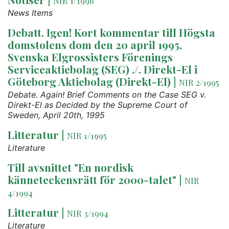
NIR 1/1996
News Items
Debatt. Igen! Kort kommentar till Högsta
domstolens dom den 20 april 1995,
Svenska Elgrossisters Förenings
Serviceaktiebolag (SEG) ./. Direkt-El i
Göteborg Aktiebolag (Direkt-El)
|
NIR 2/1995
Debate. Again! Brief Comments on the Case SEG v.
Direkt-El as Decided by the Supreme Court of
Sweden, April 20th, 1995
Litteratur
|
NIR 1/1995
Literature
Till avsnittet "En nordisk
känneteckensrätt för 2000-talet"
|
NIR
4/1994
Litteratur
|
NIR 3/1994
Literature