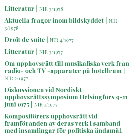
Litteratur
|
NIR 3/1978
Aktuella frågor inom bildskyddet
|
NIR
3/1978
Droit de suite
|
NIR 4/1977
Litteratur
|
NIR 3/1977
Om upphovsrätt till musikaliska verk från
radio- och TV -apparater på hotellrum
|
NIR 2/1977
Diskussionen vid Nordiskt
upphovsrättssymposium Helsingfors 9-11
juni 1975
|
NIR 1/1977
Kompositörers upphovsrätt vid
framföranden av deras verk i samband
med insamlingar för politiska ändamål,