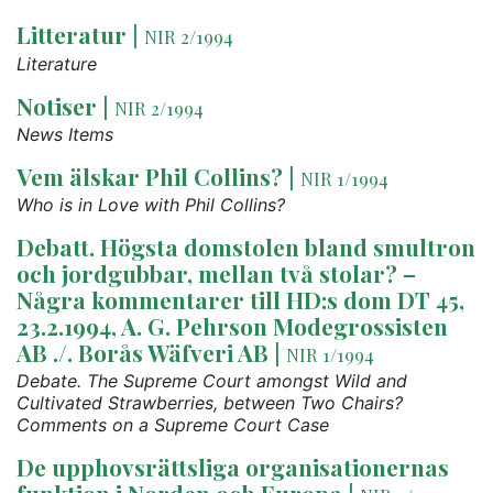
Litteratur
|
NIR 2/1994
Literature
Notiser
|
NIR 2/1994
News Items
Vem älskar Phil Collins?
|
NIR 1/1994
Who is in Love with Phil Collins?
Debatt. Högsta domstolen bland smultron
och jordgubbar, mellan två stolar? –
Några kommentarer till HD:s dom DT 45,
23.2.1994, A. G. Pehrson Modegrossisten
AB ./. Borås Wäfveri AB
|
NIR 1/1994
Debate. The Supreme Court amongst Wild and
Cultivated Strawberries, between Two Chairs?
Comments on a Supreme Court Case
De upphovsrättsliga organisationernas
funktion i Norden och Europa
|