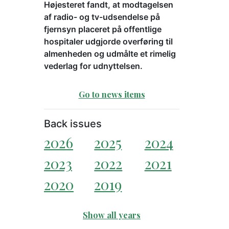
Højesteret fandt, at modtagelsen
af radio- og tv-udsendelse på
fjernsyn placeret på offentlige
hospitaler udgjorde overføring til
almenheden og udmålte et rimelig
vederlag for udnyttelsen.
Go to news items
Back issues
2026
2025
2024
2023
2022
2021
2020
2019
Show all years