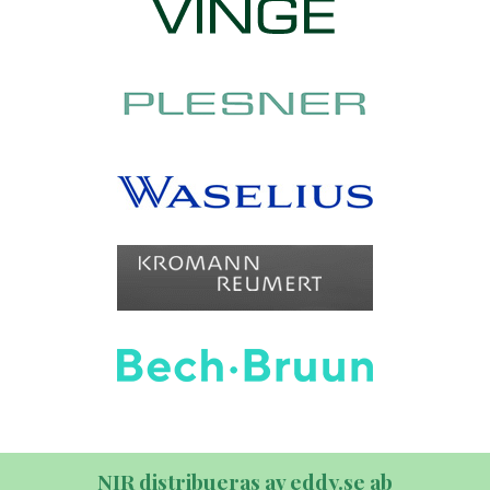
NIR distribueras av eddy.se ab