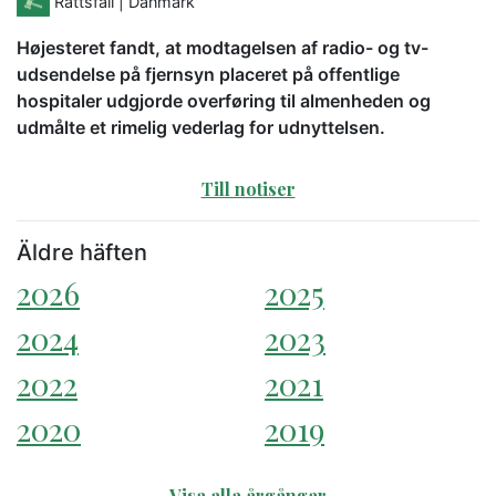
Rättsfall
| Danmark
Højesteret fandt, at modtagelsen af radio- og tv-
udsendelse på fjernsyn placeret på offentlige
hospitaler udgjorde overføring til almenheden og
udmålte et rimelig vederlag for udnyttelsen.
Till notiser
Äldre häften
2026
2025
2024
2023
2022
2021
2020
2019
Visa alla årgångar