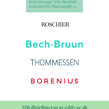
NIR distribueras av eddy.se ab