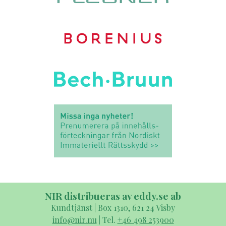
NIR distribueras av eddy.se ab
Kundtjänst | Box 1310, 621 24 Visby
info@nir.nu
| Tel.
+46 498 253900