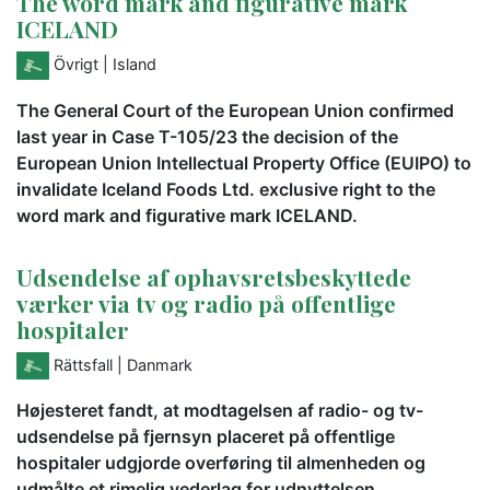
The word mark and figurative mark
ICELAND
Övrigt
| Island
The General Court of the European Union confirmed
last year in Case T-105/23 the decision of the
European Union Intellectual Property Office (EUIPO) to
invalidate Iceland Foods Ltd. exclusive right to the
word mark and figurative mark ICELAND.
Udsendelse af ophavsretsbeskyttede
værker via tv og radio på offentlige
hospitaler
Rättsfall
| Danmark
Højesteret fandt, at modtagelsen af radio- og tv-
udsendelse på fjernsyn placeret på offentlige
hospitaler udgjorde overføring til almenheden og
udmålte et rimelig vederlag for udnyttelsen.