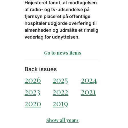
Højesteret fandt, at modtagelsen
af radio- og tv-udsendelse på
fjernsyn placeret på offentlige
hospitaler udgjorde overføring til
almenheden og udmålte et rimelig
vederlag for udnyttelsen.
Go to news items
Back issues
2026
2025
2024
2023
2022
2021
2020
2019
Show all years