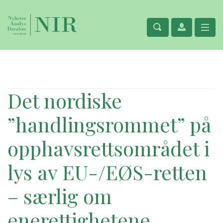
Det nordiske
”handlingsrommet” på
opphavsrettsområdet i
lys av EU-/EØS-retten
– særlig om
enerettighetene