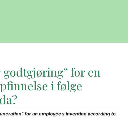
 godtgjøring” for en
finnelse i følge
da?
neration” for an employee’s invention according to