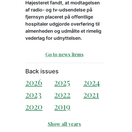
Højesteret fandt, at modtagelsen
af radio- og tv-udsendelse på
fjernsyn placeret på offentlige
hospitaler udgjorde overføring til
almenheden og udmålte et rimelig
vederlag for udnyttelsen.
Go to news items
Back issues
2026
2025
2024
2023
2022
2021
2020
2019
Show all years