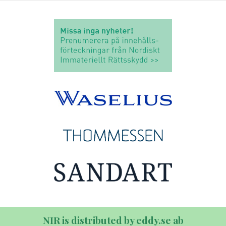
NIR is distributed by eddy.se ab