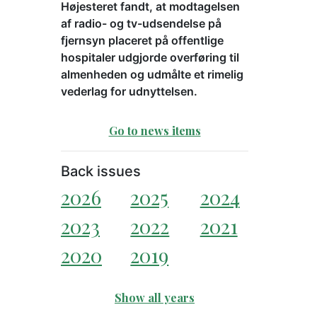
Højesteret fandt, at modtagelsen
af radio- og tv-udsendelse på
fjernsyn placeret på offentlige
hospitaler udgjorde overføring til
almenheden og udmålte et rimelig
vederlag for udnyttelsen.
Go to news items
Back issues
2026
2025
2024
2023
2022
2021
2020
2019
Show all years