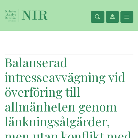
Balanserad
intresseavvägning vid
överföring till
allmänheten genom
länkningsåtgärder,
men utan konflikt med