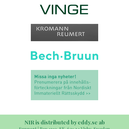
NIR is distributed by eddy.se ab
Support | Box 1310, SE-621 24 Visby, Sweden