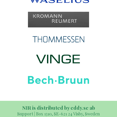
NIR is distributed by eddy.se ab
Support | Box 1310, SE-621 24 Visby, Sweden