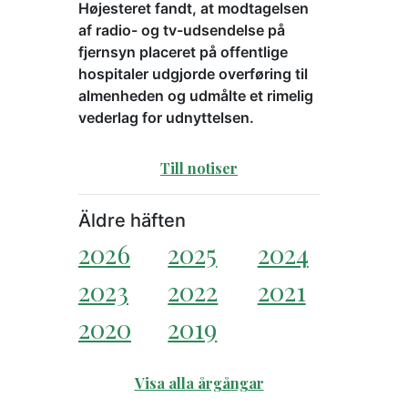
Højesteret fandt, at modtagelsen
af radio- og tv-udsendelse på
fjernsyn placeret på offentlige
hospitaler udgjorde overføring til
almenheden og udmålte et rimelig
vederlag for udnyttelsen.
Till notiser
Äldre häften
2026
2025
2024
2023
2022
2021
2020
2019
Visa alla årgångar