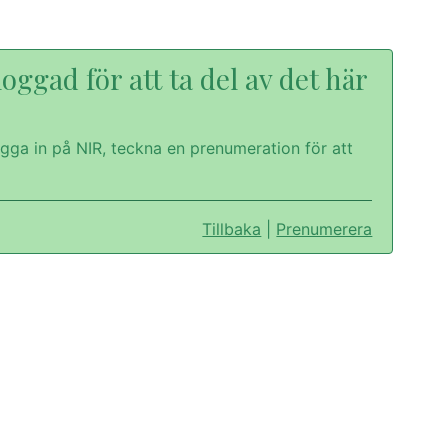
oggad för att ta del av det här
gga in på NIR, teckna en prenumeration för att
Tillbaka
|
Prenumerera