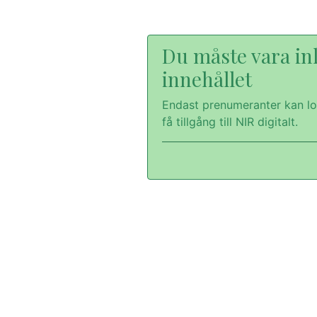
Du måste vara inl
innehållet
Endast prenumeranter kan lo
få tillgång till NIR digitalt.