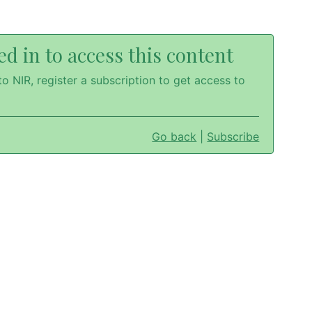
d in to access this content
o NIR, register a subscription to get access to
Go back
|
Subscribe