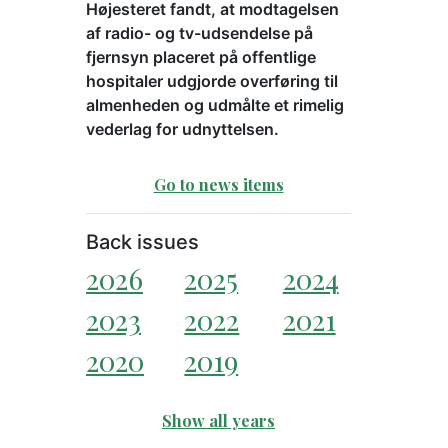
Højesteret fandt, at modtagelsen
af radio- og tv-udsendelse på
fjernsyn placeret på offentlige
hospitaler udgjorde overføring til
almenheden og udmålte et rimelig
vederlag for udnyttelsen.
Go to news items
Back issues
2026
2025
2024
2023
2022
2021
2020
2019
Show all years