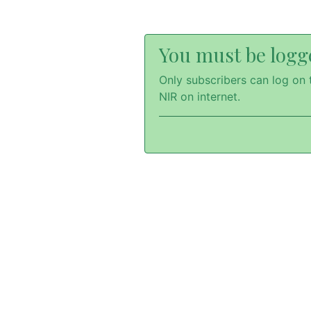
You must be logge
Only subscribers can log on t
NIR on internet.