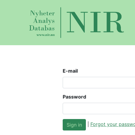
E-mail
Password
|
Forgot your passw